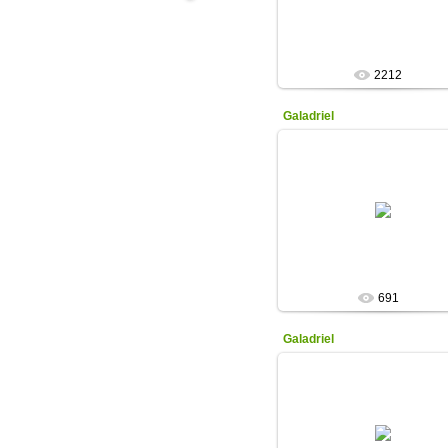
Махровый. F - Бархатист
бордово-пурпурные...
Olga
2212
Galadriel
16.11.2020
ЦЕНА: 1000 руб.
(Hollingworth 02)
Чисто белый, плоский , кру
Olga
691
Galadriel
19.12.2016
ЦЕНА: 1000 руб.
(Hollingworth 02)