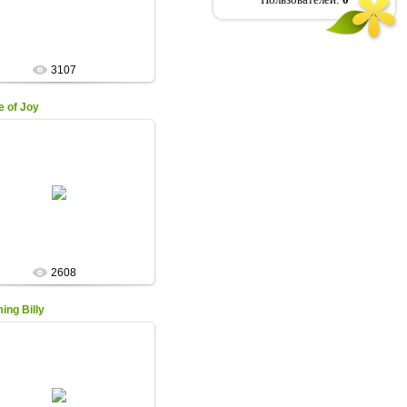
Средний
нистая гофрировка, плоск...
Olga
3107
e of Joy
03.10.2010
Сибирский ирис
Bauer/Coble 2000г. Tet.
Высота: 60см.
ахровый. F - Бархатистые
бордово-пурпурные...
Olga
2608
ing Billy
30.01.2024
.ЦЕНА - 500 руб.
Schafer/Sacks 2004г.
 -розово-фиолетовые, F -