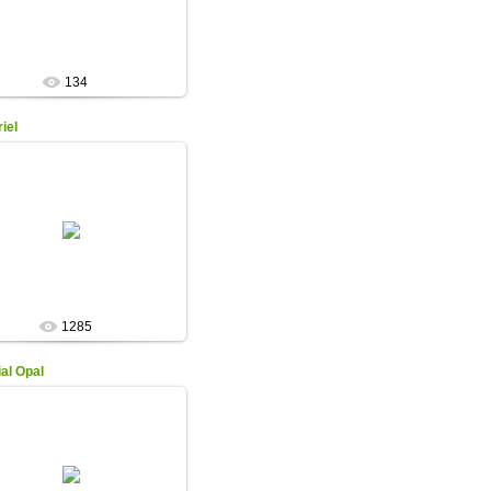
асно-фиолетовые с жёлтым
основанием в...
Olga
134
iel
19.12.2016
ЦЕНА: 1000 руб.
(Hollingworth 02)
то белый, плоский , крупный
Olga
1285
al Opal
16.11.2020
ЦЕНА - 500 руб.
Bauer/ Coble 2001г.
хровый 12-20 лепестковый.