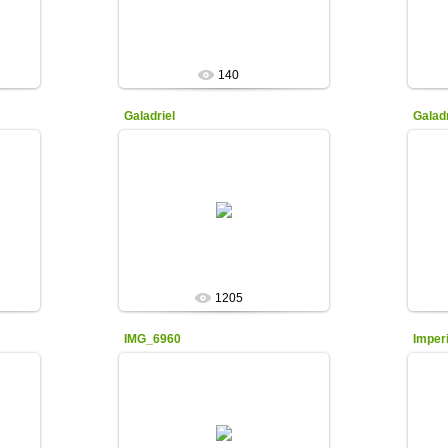
ые
красно-фиолетовые с жёлтым
кр
основанием в...
Olga
140
Galadriel
Galadr
19.12.2016
ЦЕНА: 1000 руб.
(Hollingworth 02)
пный
Чисто белый, плоский , крупный
Чис
Olga
1205
IMG_6960
Imperi
11.12.2022
.
Ма