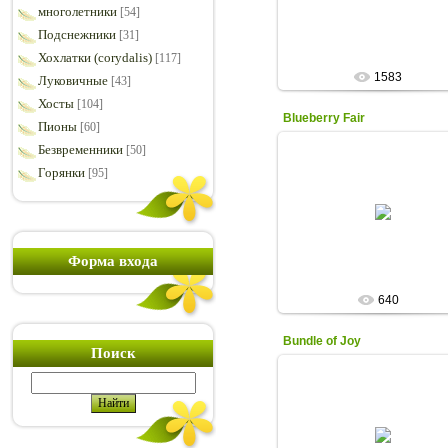
многолетники
[54]
Olga
Подснежники
[31]
Хохлатки (corydalis)
[117]
1583
Луковичные
[43]
Хосты
[104]
Blueberry Fair
Пионы
[60]
Безвременники
[50]
16.11.2020
Горянки
[95]
ЦЕНА - 500 руб.
Hollingworth 1997г. Tet
Высота: 80см.
Средний
Волнистая гофрировка, плос
Форма входа
Olga
640
Bundle of Joy
Поиск
03.10.2010
Сибирский ирис
Bauer/Coble 2000г. Tet.
Высота: 60см.