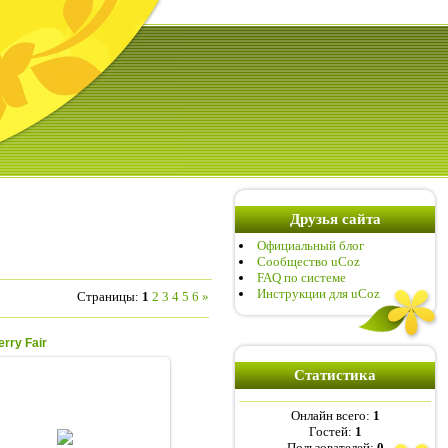
Друзья сайта
Официальный блог
Сообщество uCoz
FAQ по системе
Инструкции для uCoz
Страницы
:
1
2
3
4
5
6
»
rry Fair
Статистика
27.04.2010
ЦЕНА - 500 руб.
Онлайн всего:
1
Hollingworth 1997г. Tet
Гостей:
1
Высота: 80см.
Пользователей:
0