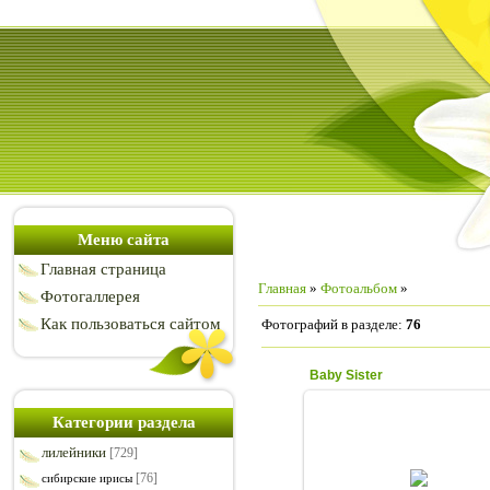
Меню сайта
Главная страница
Главная
»
Фотоальбом
»
Фотогаллерея
Как пользоваться сайтом
Фотографий в разделе
:
76
Baby Sister
Категории раздела
лилейники
[729]
27.07.2017
[76]
сибирские ирисы
Низенький сорт - зо см.