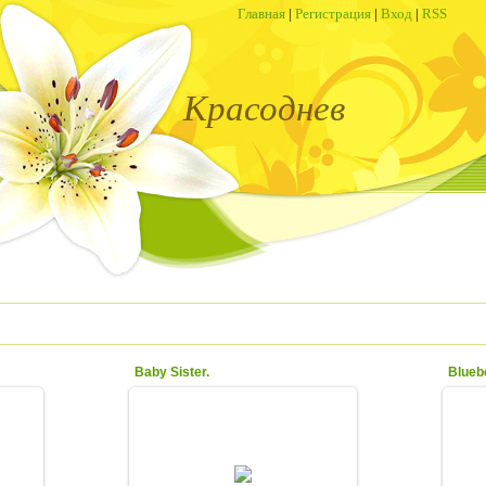
Главная
|
Регистрация
|
Вход
|
RSS
Красоднев
Baby Sister.
Bluebe
27.07.2017
Низенький сорт - зо см.