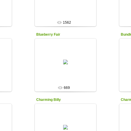
Olga
Вол
1562
Blueberry Fair
Bundl
16.11.2020
ЦЕНА - 500 руб.
Hollingworth 1997г. Tet
Высота: 80см.
Средний
М
к...
Волнистая гофрировка, плоск...
Olga
669
Charming Billy
Charm
30.01.2024
.ЦЕНА - 500 руб.
Schafer/Sacks 2004г.
S -розово-фиолетовые, F -
S