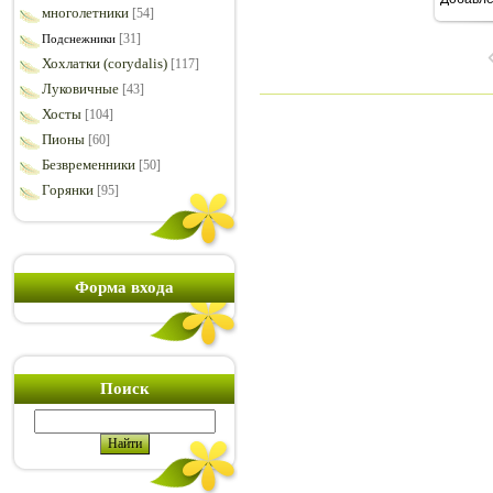
7
многолетники
[54]
[31]
Подснежники
Хохлатки (corydalis)
[117]
Луковичные
[43]
Хосты
[104]
Пионы
[60]
Безвременники
[50]
Горянки
[95]
Форма входа
Поиск