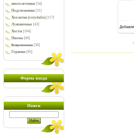
многолетники
[54]
Подснежники
[31]
Хохлатки (corydalis)
[117]
Луковичные
[43]
Добавл
7
Хосты
[104]
Пионы
[60]
[50]
Безвременники
Горянки
[95]
Форма входа
Поиск