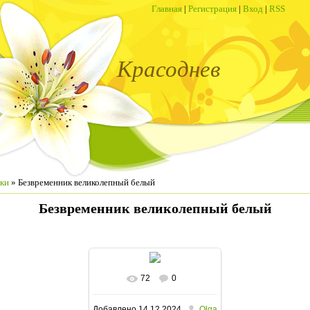
Главная
|
Регистрация
|
Вход
|
RSS
Красоднев
ки
» Безвременник великолепный белый
Безвременник великолепный белый
72
0
В реальном размере
Добавлено
14.12.2024
Olga