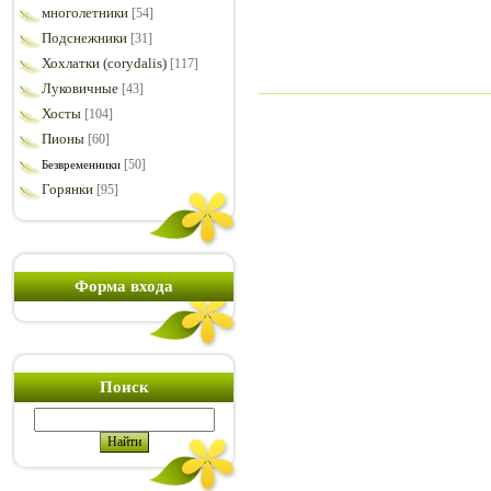
многолетники
[54]
Подснежники
[31]
Хохлатки (corydalis)
[117]
Луковичные
[43]
Хосты
[104]
Пионы
[60]
[50]
Безвременники
Горянки
[95]
Форма входа
Поиск