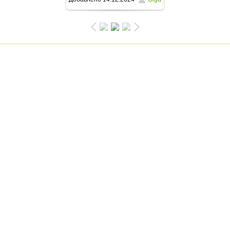
768x1024
/ 79.6Kb