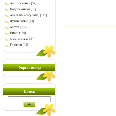
многолетники
[54]
Подснежники
[31]
Хохлатки (corydalis)
[117]
Луковичные
[43]
Хосты
[104]
Пионы
[60]
[50]
Безвременники
Горянки
[95]
Форма входа
Поиск