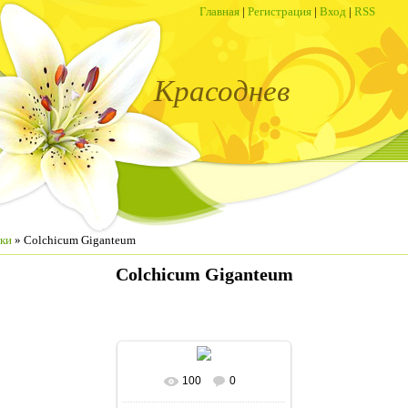
Главная
|
Регистрация
|
Вход
|
RSS
Красоднев
ки
» Colchicum Giganteum
Colchicum Giganteum
100
0
В реальном размере