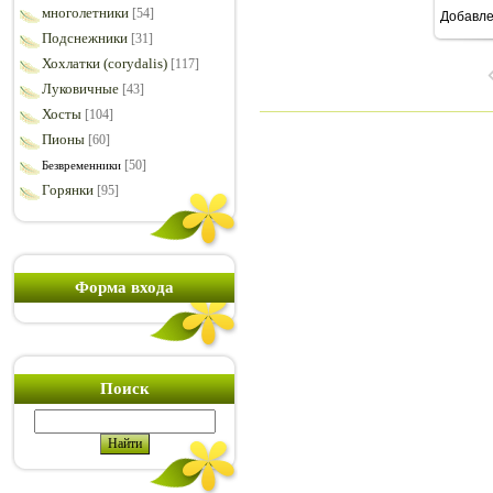
многолетники
[54]
Добавл
7
Подснежники
[31]
Хохлатки (corydalis)
[117]
Луковичные
[43]
Хосты
[104]
Пионы
[60]
[50]
Безвременники
Горянки
[95]
Форма входа
Поиск