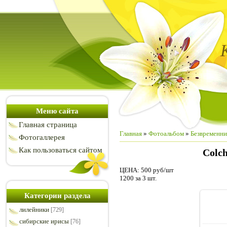
Меню сайта
Главная страница
Главная
»
Фотоальбом
»
Безвременни
Фотогаллерея
Как пользоваться сайтом
Colch
ЦЕНА: 500 руб/шт
1200 за 3 шт.
Категории раздела
лилейники
[729]
сибирские ирисы
[76]