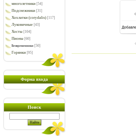
многолетники
[54]
Подснежники
[31]
Хохлатки (corydalis)
[117]
Луковичные
[43]
Добавл
1
Хосты
[104]
Пионы
[60]
[50]
Безвременники
Горянки
[95]
Форма входа
Поиск