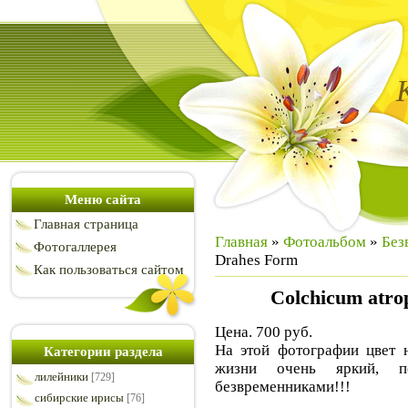
Меню сайта
Главная страница
Главная
»
Фотоальбом
»
Без
Фотогаллерея
Drahes Form
Как пользоваться сайтом
Colchicum atr
Цена. 700 руб.
На этой фотографии цвет н
Категории раздела
жизни очень яркий, 
лилейники
[729]
безвременниками!!!
сибирские ирисы
[76]