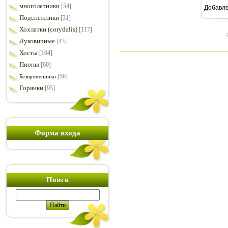
многолетники
[54]
Добавл
8
Подснежники
[31]
Хохлатки (corydalis)
[117]
Луковичные
[43]
Хосты
[104]
Пионы
[60]
[50]
Безвременники
Горянки
[95]
Форма входа
Поиск