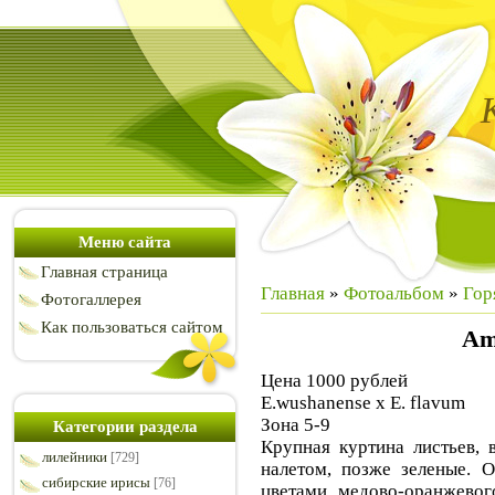
Меню сайта
Главная страница
Главная
»
Фотоальбом
»
Гор
Фотогаллерея
Как пользоваться сайтом
Am
Цена 1000 рублей
E.wushanense x E. flavum
Зона 5-9
Категории раздела
Крупная куртина листьев, 
лилейники
[729]
налетом, позже зеленые. 
сибирские ирисы
[76]
цветами медово-оранжевог