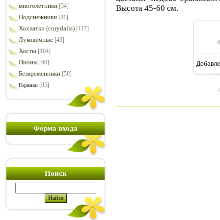
многолетники
[54]
Высота 45-60 см.
Подснежники
[31]
Хохлатки (corydalis)
[117]
Луковичные
[43]
Хосты
[104]
Пионы
[60]
Добавл
7
Безвременники
[50]
[95]
Горянки
Форма входа
Поиск