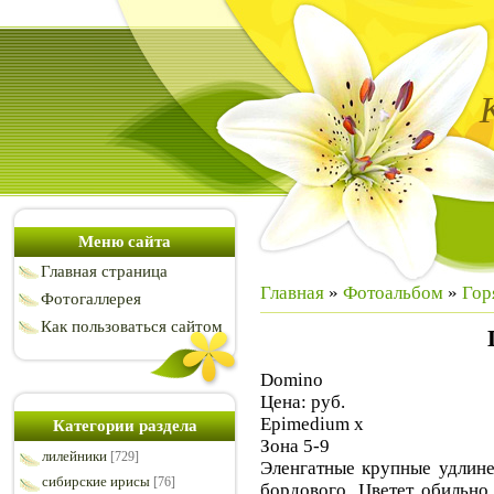
Меню сайта
Главная страница
Главная
»
Фотоальбом
»
Гор
Фотогаллерея
Как пользоваться сайтом
Domino
Цена: руб.
Epimedium х
Категории раздела
Зона 5-9
лилейники
[729]
Эленгатные крупные удлине
сибирские ирисы
[76]
бордового. Цветет обильно