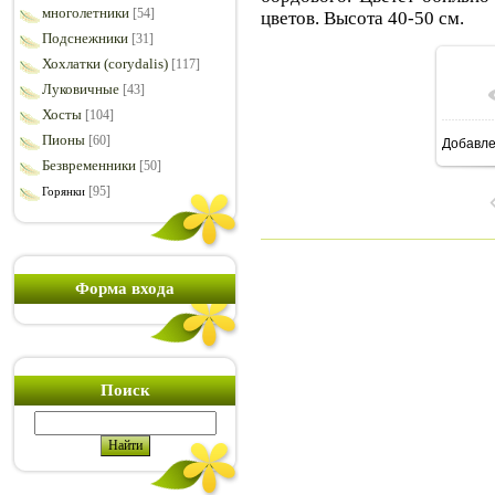
многолетники
[54]
цветов. Высота 40-50 см.
Подснежники
[31]
Хохлатки (corydalis)
[117]
Луковичные
[43]
Хосты
[104]
Пионы
[60]
Добавл
16
Безвременники
[50]
[95]
Горянки
Форма входа
Поиск