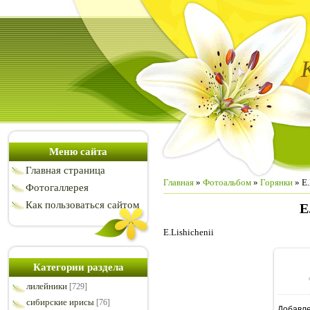
Меню сайта
Главная страница
Главная
»
Фотоальбом
»
Горянки
» E.
Фотогаллерея
Как пользоваться сайтом
E
E.Lishichenii
Категории раздела
лилейники
[729]
сибирские ирисы
[76]
Добавл