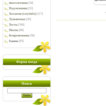
7
многолетники
[54]
Подснежники
[31]
Хохлатки (corydalis)
[117]
Луковичные
[43]
Хосты
[104]
Пионы
[60]
Безвременники
[50]
[95]
Горянки
Форма входа
Поиск