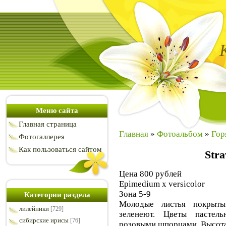
Меню сайта
Главная страница
Главная
»
Фотоальбом
»
Гор
Фотогаллерея
Как пользоваться сайтом
Stra
Цена 800 рублей
Epimedium x versicolor
Зона 5-9
Категории раздела
Молодые листья покрыты
лилейники
[729]
зеленеют. Цветы пастел
сибирские ирисы
[76]
розовыми шпорцами. Высота