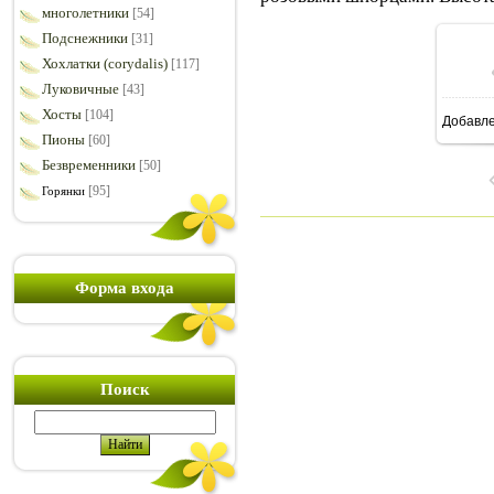
многолетники
[54]
Подснежники
[31]
Хохлатки (corydalis)
[117]
Луковичные
[43]
Хосты
[104]
Добавл
5
Пионы
[60]
Безвременники
[50]
[95]
Горянки
Форма входа
Поиск