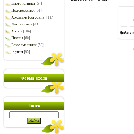
многолетники
[54]
Подснежники
[31]
Хохлатки (corydalis)
[117]
Луковичные
[43]
Хосты
[104]
Добавл
1
Пионы
[60]
Безвременники
[50]
[95]
Горянки
Форма входа
Поиск