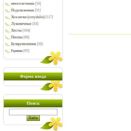
многолетники
[54]
Подснежники
[31]
Хохлатки (corydalis)
[117]
Луковичные
[43]
Хосты
[104]
Пионы
[60]
Безвременники
[50]
[95]
Горянки
Форма входа
Поиск