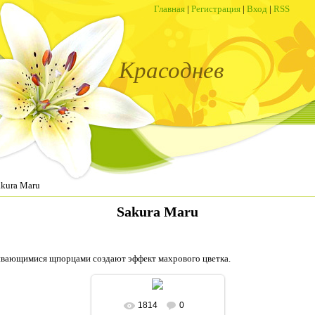
Главная
|
Регистрация
|
Вход
|
RSS
Красоднев
akura Maru
Sakura Maru
чивающимися щпорцами создают эффект махрового цветка.
1814
0
В реальном размере