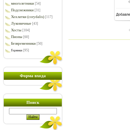
многолетники
[54]
Подснежники
[31]
Добавл
Хохлатки (corydalis)
6
[117]
Луковичные
[43]
Хосты
[104]
Пионы
[60]
Безвременники
[50]
[95]
Горянки
Форма входа
Поиск