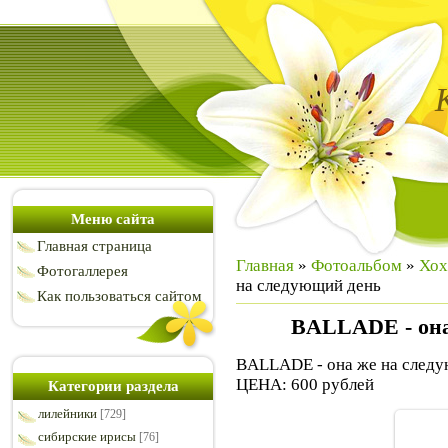
Меню сайта
Главная страница
Главная
»
Фотоальбом
»
Хох
Фотогаллерея
на следующий день
Как пользоваться сайтом
BALLADE - она
BALLADE - она же на след
ЦЕНА: 600 рублей
Категории раздела
лилейники
[729]
сибирские ирисы
[76]