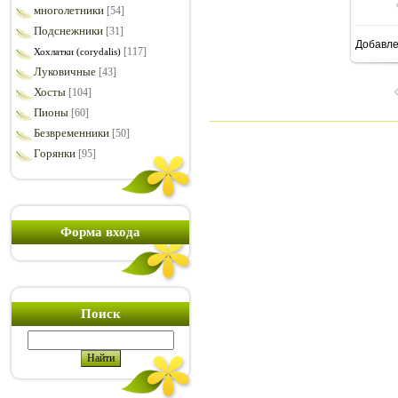
многолетники
[54]
Подснежники
[31]
Добавл
9
[117]
Хохлатки (corydalis)
Луковичные
[43]
Хосты
[104]
Пионы
[60]
Безвременники
[50]
Горянки
[95]
Форма входа
Поиск