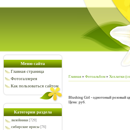
Меню сайта
Главная страница
Главная
»
Фотоальбом
»
Хохлатки (co
Фотогаллерея
Как пользоваться сайтом
Blushing Girl - однотоный розовый цв
Цена: руб.
Категории раздела
лилейники
[729]
сибирские ирисы
[76]