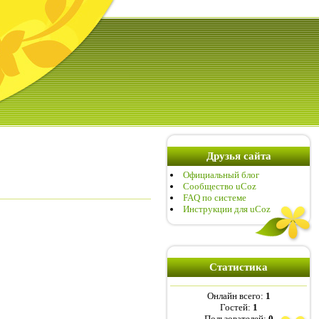
Друзья сайта
Официальный блог
Сообщество uCoz
FAQ по системе
Инструкции для uCoz
Статистика
Онлайн всего:
1
Гостей:
1
Пользователей:
0