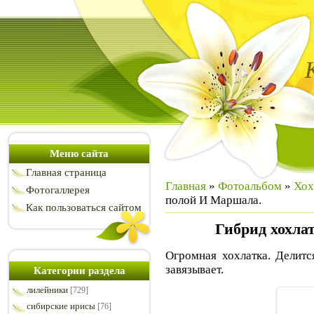
Меню сайта
Главная страница
Главная
»
Фотоальбом
»
Хох
Фотогаллерея
полой И Маршала.
Как пользоваться сайтом
Гибрид хохла
Огромная хохлатка. Делитс
завязывает.
Категории раздела
лилейники
[729]
сибирские ирисы
[76]