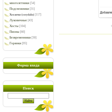
многолетники
[54]
Подснежники
[31]
Добавл
7
[117]
Хохлатки (corydalis)
Луковичные
[43]
Хосты
[104]
Пионы
[60]
Безвременники
[50]
Горянки
[95]
Форма входа
Поиск