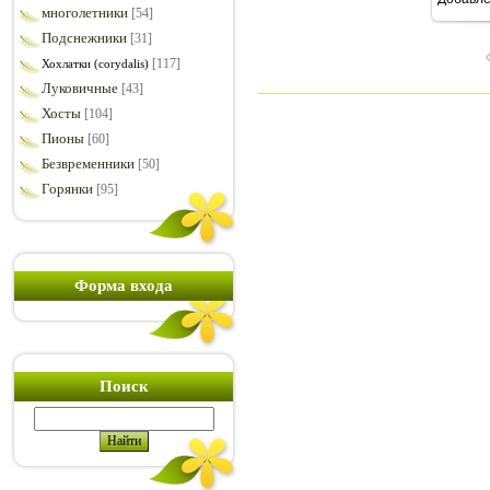
12
многолетники
[54]
Подснежники
[31]
[117]
Хохлатки (corydalis)
Луковичные
[43]
Хосты
[104]
Пионы
[60]
Безвременники
[50]
Горянки
[95]
Форма входа
Поиск