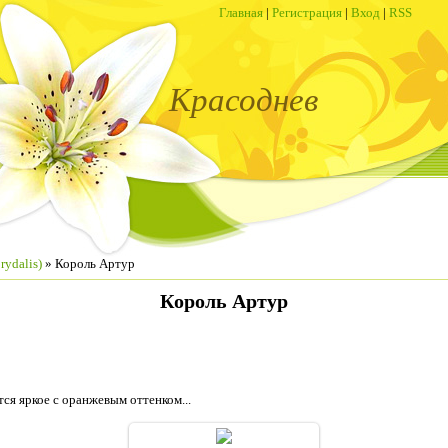
Главная
|
Регистрация
|
Вход
|
RSS
Красоднев
rydalis)
» Король Артур
Король Артур
ся яркое с оранжевым оттенком...