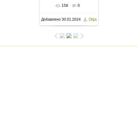
158
0
В реальном размере
Добавлено
30.01.2024
Olga
1200x1600
/ 491.7Kb