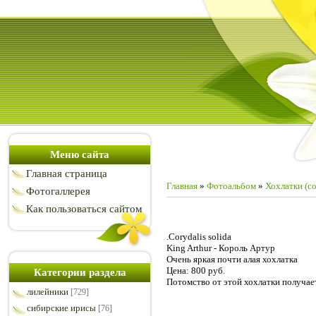
Меню сайта
Главная страница
Главная
»
Фотоальбом
»
Хохлатки (co
Фотогаллерея
Как пользоваться сайтом
.Corydalis solida
King Arthur - Король Артур
Очень яркая почти алая хохлатка
Цена: 800 руб.
Категории раздела
Потомство от этой хохлатки получает
лилейники
[729]
сибирские ирисы
[76]