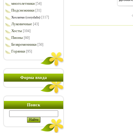
7
многолетники
[54]
Подснежники
[31]
[117]
Хохлатки (corydalis)
Луковичные
[43]
Хосты
[104]
Пионы
[60]
Безвременники
[50]
Горянки
[95]
Форма входа
Поиск