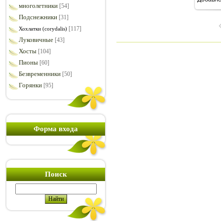
7
многолетники
[54]
Подснежники
[31]
[117]
Хохлатки (corydalis)
Луковичные
[43]
Хосты
[104]
Пионы
[60]
Безвременники
[50]
Горянки
[95]
Форма входа
Поиск