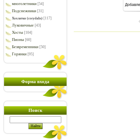
многолетники
[54]
Добавл
Подснежники
[31]
[117]
Хохлатки (corydalis)
Луковичные
[43]
Хосты
[104]
Пионы
[60]
Безвременники
[50]
Горянки
[95]
Форма входа
Поиск