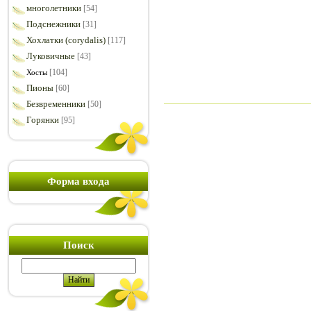
многолетники
[54]
Подснежники
[31]
Хохлатки (corydalis)
[117]
Луковичные
[43]
[104]
Хосты
Пионы
[60]
Безвременники
[50]
Горянки
[95]
Форма входа
Поиск