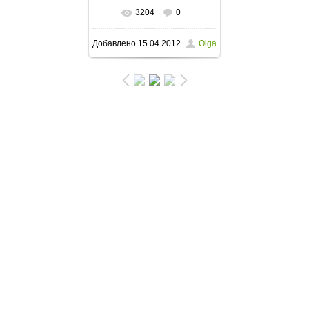
3204
0
В реальном размере
Добавлено
15.04.2012
Olga
800x600
/ 300.1Kb