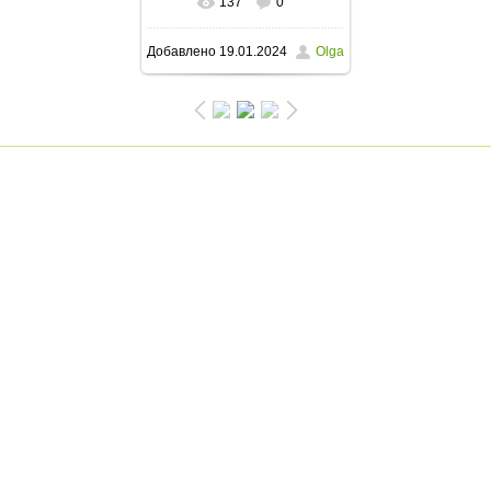
137
0
В реальном размере
Добавлено
19.01.2024
Olga
768x1024
/ 148.9Kb