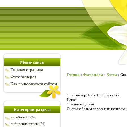
Меню сайта
Главная страница
Главная
»
Фотоальбом
»
Хосты
» Gua
Фотогаллерея
Как пользоваться сайтом
Оригинатор: Rick Thompson 1995
Цена:
Средне -крупная
Листья с белым полосатым центром и
Категории раздела
лилейники
[729]
сибирские ирисы
[76]