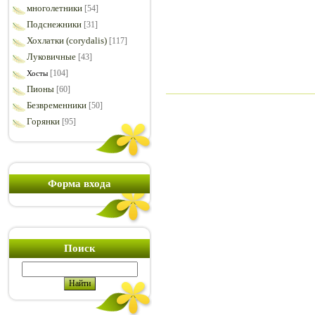
многолетники
[54]
Подснежники
[31]
Хохлатки (corydalis)
[117]
Луковичные
[43]
[104]
Хосты
Пионы
[60]
Безвременники
[50]
Горянки
[95]
Форма входа
Поиск