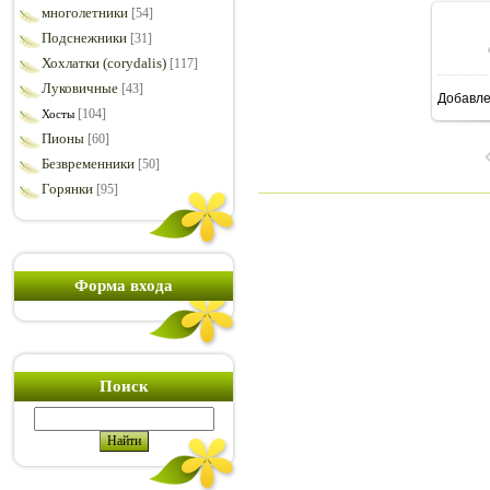
многолетники
[54]
Подснежники
[31]
Хохлатки (corydalis)
[117]
Луковичные
[43]
Добавл
1
[104]
Хосты
Пионы
[60]
Безвременники
[50]
Горянки
[95]
Форма входа
Поиск