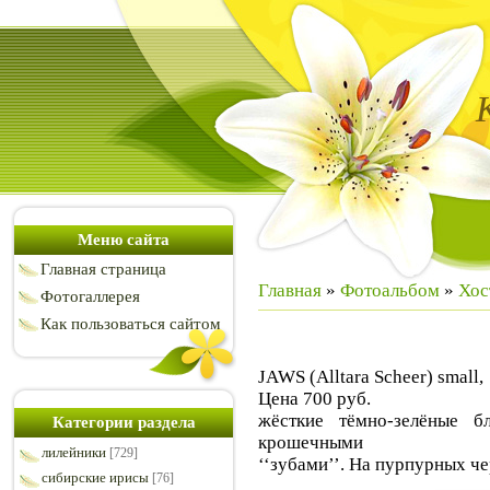
Меню сайта
Главная страница
Главная
»
Фотоальбом
»
Хос
Фотогаллерея
Как пользоваться сайтом
JAWS (Alltara Scheer) small,
Цена 700 руб.
жёсткие тёмно-зелёные б
Категории раздела
крошечными
лилейники
[729]
‘‘зубами’’. На пурпурных ч
сибирские ирисы
[76]