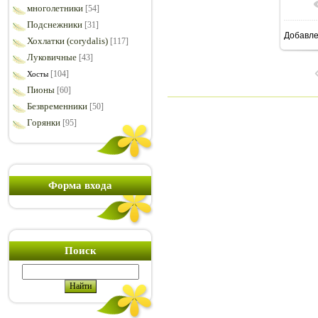
многолетники
[54]
Подснежники
[31]
Добавл
Хохлатки (corydalis)
8
[117]
Луковичные
[43]
[104]
Хосты
Пионы
[60]
Безвременники
[50]
Горянки
[95]
Форма входа
Поиск