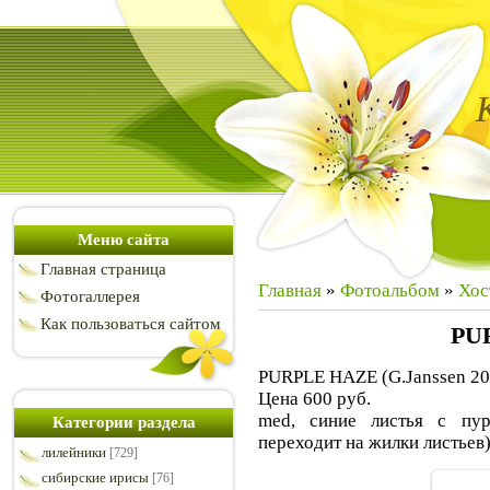
Меню сайта
Главная страница
Главная
»
Фотоальбом
»
Хос
Фотогаллерея
Как пользоваться сайтом
PU
PURPLE HAZE (G.Janssen 20
Цена 600 руб.
med, синие листья с пу
Категории раздела
переходит на жилки листьев)
лилейники
[729]
сибирские ирисы
[76]