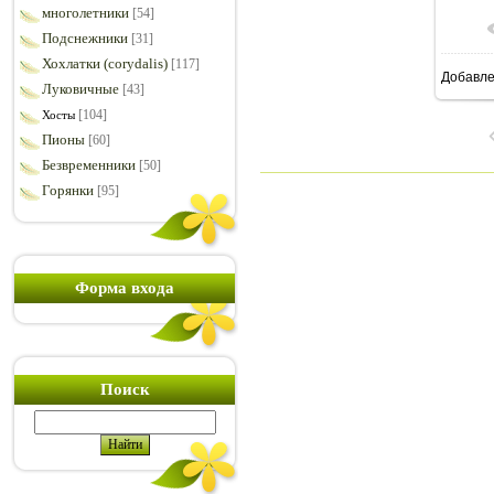
многолетники
[54]
Подснежники
[31]
Хохлатки (corydalis)
[117]
Добавл
1
Луковичные
[43]
[104]
Хосты
Пионы
[60]
Безвременники
[50]
Горянки
[95]
Форма входа
Поиск