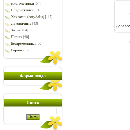
многолетники
[54]
Подснежники
[31]
Хохлатки (corydalis)
[117]
Луковичные
[43]
Добавл
1
[104]
Хосты
Пионы
[60]
Безвременники
[50]
Горянки
[95]
Форма входа
Поиск