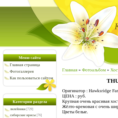
Меню сайта
Главная страница
Главная
»
Фотоальбом
»
Хос
Фотогаллерея
Как пользоваться сайтом
ТH
Оригинатор : Hawksridge Fa
ЦЕНА : руб.
Крупная очень красивая хос
Категории раздела
Жёлто-кремовая с очень ши
лилейники
[729]
Цветы белые.
сибирские ирисы
[76]