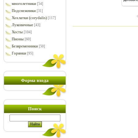
1
многолетники
[54]
Подснежники
[31]
Хохлатки (corydalis)
[117]
Луковичные
[43]
Хосты
[104]
Пионы
[60]
Безвременники
[50]
Горянки
[95]
Форма входа
Поиск