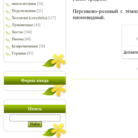
многолетники
[54]
Персиково-розовый с тёмн
Подснежники
[31]
пионовидный.
Хохлатки (corydalis)
[117]
Луковичные
[43]
Хосты
[104]
Пионы
[60]
Безвременники
[50]
Добавл
Горянки
[95]
8
Форма входа
Поиск