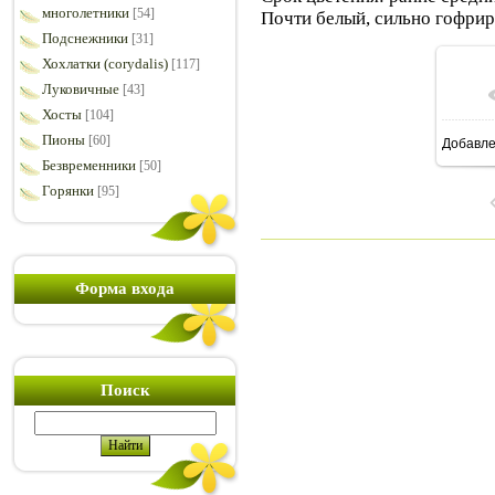
многолетники
[54]
Почти белый, сильно гофри
Подснежники
[31]
Хохлатки (corydalis)
[117]
Луковичные
[43]
Хосты
[104]
Пионы
[60]
Добавл
7
Безвременники
[50]
Горянки
[95]
Форма входа
Поиск