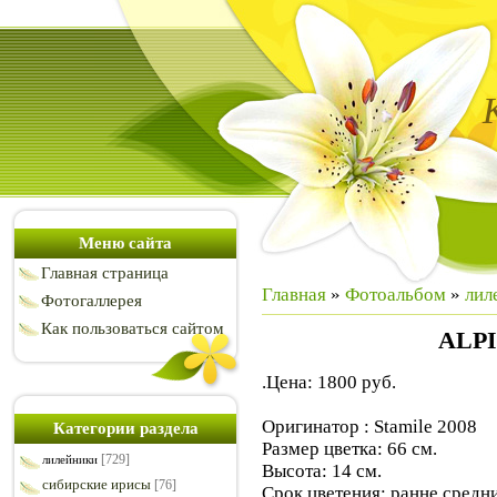
Меню сайта
Главная страница
Главная
»
Фотоальбом
»
лил
Фотогаллерея
Как пользоваться сайтом
ALP
.Цена: 1800 руб.
Оригинатор : Stamile 2008
Категории раздела
Размер цветка: 66 см.
[729]
лилейники
Высота: 14 см.
сибирские ирисы
[76]
Срок цветения: ранне средн