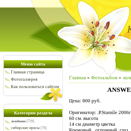
Меню сайта
Главная страница
Главная
»
Фотоальбом
»
лил
Фотогаллерея
Как пользоваться сайтом
ANSWE
Цена: 800 руб.
Оригинатор: .P.Stamile 2006
Категории раздела
60 см. высота
[729]
лилейники
14 см диаметр цветка
сибирские ирисы
[76]
Кремовый, огромный глаз 