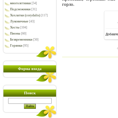
многолетники
[54]
горло.
Подснежники
[31]
Хохлатки (corydalis)
[117]
Луковичные
[43]
Хосты
[104]
Пионы
[60]
Добавл
1
Безвременники
[50]
Горянки
[95]
Форма входа
Поиск