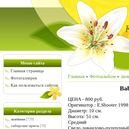
Меню сайта
Главная страница
Главная
»
Фотоальбом
»
лил
Фотогаллерея
Как пользоваться сайтом
Bab
ЦЕНА - 800 руб.
Оригинатор : E.Shooter 1998
Диаметр: 10 см.
Категории раздела
Высота: 51 см.
[729]
лилейники
Средний
сибирские ирисы
[76]
Свело лавандово-пурпурный