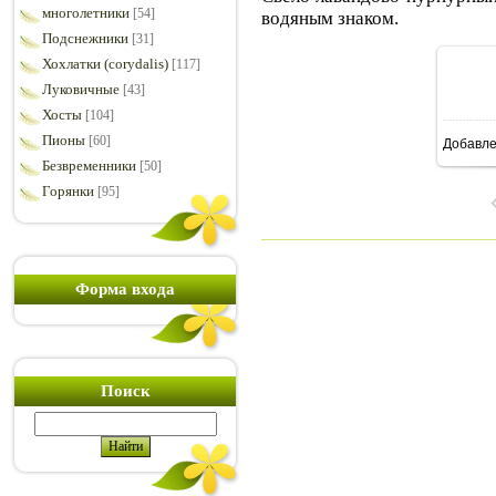
многолетники
[54]
водяным знаком.
Подснежники
[31]
Хохлатки (corydalis)
[117]
Луковичные
[43]
Хосты
[104]
Пионы
[60]
Добавл
7
Безвременники
[50]
Горянки
[95]
Форма входа
Поиск