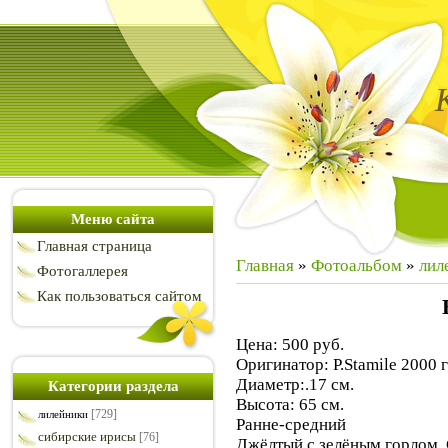
Меню сайта
Главная страница
Главная
»
Фотоальбом
»
лил
Фотогаллерея
Как пользоваться сайтом
Цена: 500 руб.
Оригинатор: P.Stamile 2000 г
Диаметр:.17 см.
Категории раздела
Высота: 65 см.
[729]
лилейники
Ранне-средний
сибирские ирисы
[76]
Джёлтый с зелёным горлом.