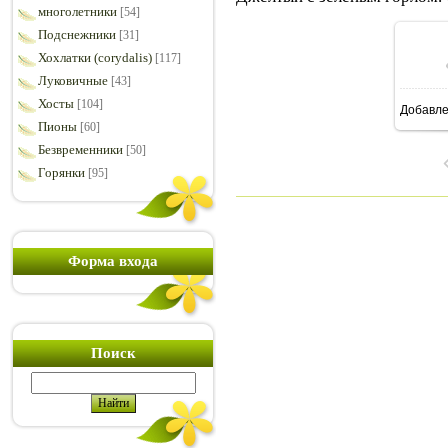
многолетники
[54]
Подснежники
[31]
Хохлатки (corydalis)
[117]
Луковичные
[43]
Хосты
[104]
Добавл
7
Пионы
[60]
Безвременники
[50]
Горянки
[95]
Форма входа
Поиск