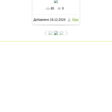
85
0
В реальном размере
Добавлено
18.12.2024
Olga
810x1080
/ 236.5Kb