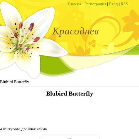
Главная
|
Регистрация
|
Вход
|
RSS
Красоднев
Blubird Butterfly
Blubird Butterfly
м контуром, двойная кайма