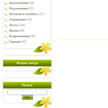
многолетники
[54]
Подснежники
[31]
Хохлатки (corydalis)
[117]
Луковичные
[43]
Хосты
[104]
Пионы
[60]
Безвременники
[50]
Горянки
[95]
Форма входа
Поиск