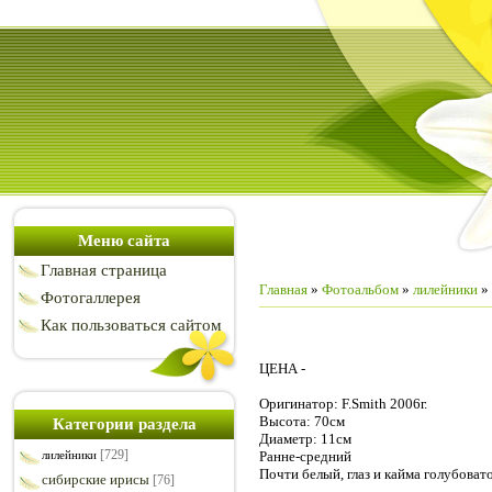
Меню сайта
Главная страница
Главная
»
Фотоальбом
»
лилейники
» 
Фотогаллерея
Как пользоваться сайтом
ЦЕНА -
Оригинатор: F.Smith 2006г.
Высота: 70см
Категории раздела
Диаметр: 11см
[729]
Ранне-средний
лилейники
Почти белый, глаз и кайма голубова
сибирские ирисы
[76]