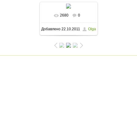
2680
0
В реальном размере
Добавлено
22.10.2011
Olga
800x600
/ 221.3Kb