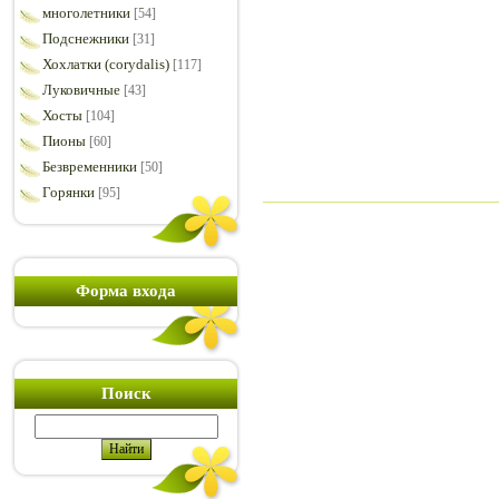
многолетники
[54]
Подснежники
[31]
Хохлатки (corydalis)
[117]
Луковичные
[43]
Хосты
[104]
Пионы
[60]
Безвременники
[50]
Горянки
[95]
Форма входа
Поиск