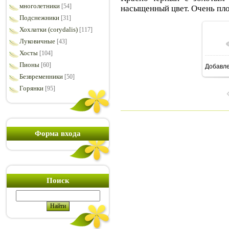
многолетники
[54]
насыщенный цвет. Очень пло
Подснежники
[31]
Хохлатки (corydalis)
[117]
Луковичные
[43]
Хосты
[104]
Пионы
[60]
Добавл
8
Безвременники
[50]
Горянки
[95]
Форма входа
Поиск