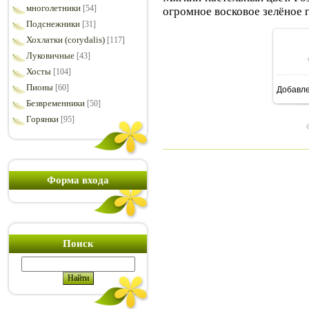
многолетники
[54]
огромное восковое зелёное 
Подснежники
[31]
Хохлатки (corydalis)
[117]
Луковичные
[43]
Хосты
[104]
Пионы
[60]
Добавл
7
Безвременники
[50]
Горянки
[95]
Форма входа
Поиск