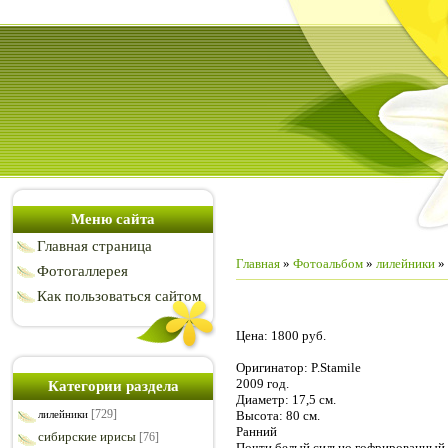
Меню сайта
Главная страница
Главная
»
Фотоальбом
»
лилейники
»
Фотогаллерея
Как пользоваться сайтом
Цена: 1800 руб.
Оригинатор: P.Stamile
2009 год.
Категории раздела
Диаметр: 17,5 см.
[729]
Высота: 80 см.
лилейники
Ранний
сибирские ирисы
[76]
Почти белый сильно гофрированный.