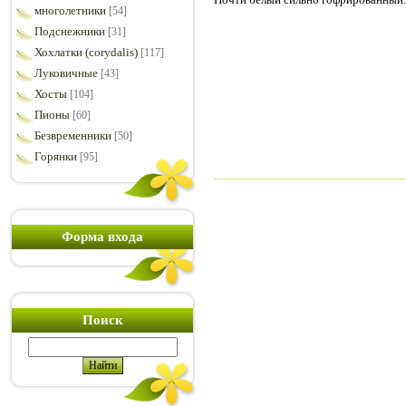
многолетники
[54]
Подснежники
[31]
Хохлатки (corydalis)
[117]
Луковичные
[43]
Хосты
[104]
Пионы
[60]
Безвременники
[50]
Горянки
[95]
Форма входа
Поиск