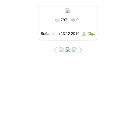
797
0
В реальном размере
Добавлено
13.12.2016
Olga
1200x900
/ 171.4Kb