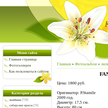
Меню сайта
Главная страница
Главная
»
Фотоальбом
»
лил
Фотогаллерея
Как пользоваться сайтом
FA
Цена: 1800 руб.
Оригинатор: P.Stamile
Категории раздела
2009 год.
[729]
лилейники
Диаметр: 17,5 см.
сибирские ирисы
[76]
Высота: 80 см.