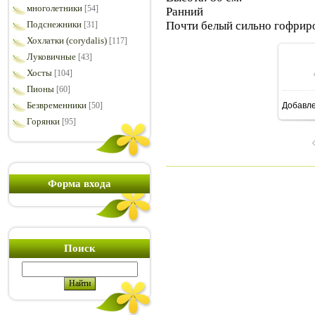
многолетники
[54]
Ранний
Почти белый сильно гофрир
Подснежники
[31]
Хохлатки (corydalis)
[117]
Луковичные
[43]
Хосты
[104]
Пионы
[60]
Безвременники
[50]
Добавл
1
Горянки
[95]
Форма входа
Поиск