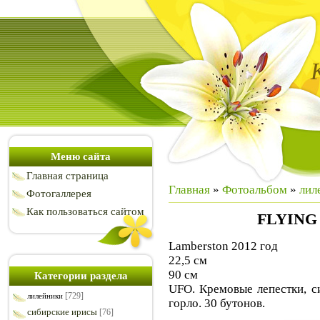
Меню сайта
Главная страница
Главная
»
Фотоальбом
»
лил
Фотогаллерея
Как пользоваться сайтом
FLYING
Lamberston 2012 год
22,5 см
90 см
Категории раздела
UFO. Кремовые лепестки, с
[729]
лилейники
горло. 30 бутонов.
сибирские ирисы
[76]