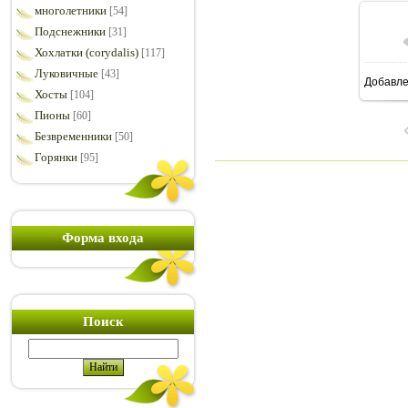
многолетники
[54]
Подснежники
[31]
Хохлатки (corydalis)
[117]
Луковичные
[43]
Добавл
6
Хосты
[104]
Пионы
[60]
Безвременники
[50]
Горянки
[95]
Форма входа
Поиск