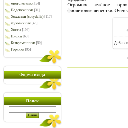
многолетники
[54]
Огромное зелёное горл
фиолетовые лепестки. Очень
Подснежники
[31]
Хохлатки (corydalis)
[117]
Луковичные
[43]
Хосты
[104]
Пионы
[60]
Безвременники
[50]
Добавл
6
Горянки
[95]
Форма входа
Поиск