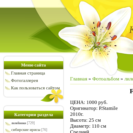
Меню сайта
Главная страница
Главная
»
Фотоальбом
»
лил
Фотогаллерея
Как пользоваться сайтом
F
ЦЕНА: 1000 руб.
Оригинатор: P.Stamile
2010г.
Категории раздела
Высота: 25 см
[729]
лилейники
Диаметр: 110 см
сибирские ирисы
[76]
Средний