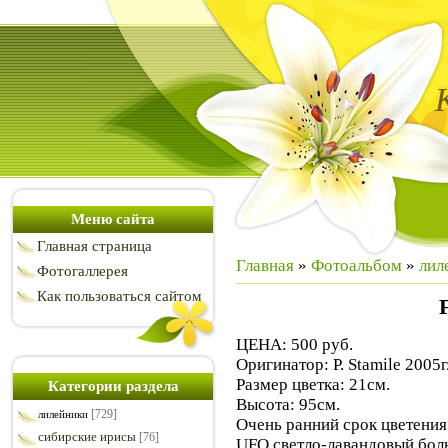
Меню сайта
Главная страница
Главная
»
Фотоальбом
»
лил
Фотогаллерея
Как пользоваться сайтом
ЦЕНА: 500 руб.
Оригинатор: P. Stamile 2005г
Размер цветка: 21см.
Категории раздела
Высота: 95см.
[729]
лилейники
Очень ранний срок цветения
сибирские ирисы
[76]
UFO светло-лавандовый,боль