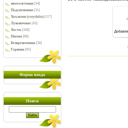
многолетники
[54]
Подснежники
[31]
Хохлатки (corydalis)
[117]
Луковичные
[43]
Хосты
[104]
Добавл
6
Пионы
[60]
Безвременники
[50]
Горянки
[95]
Форма входа
Поиск