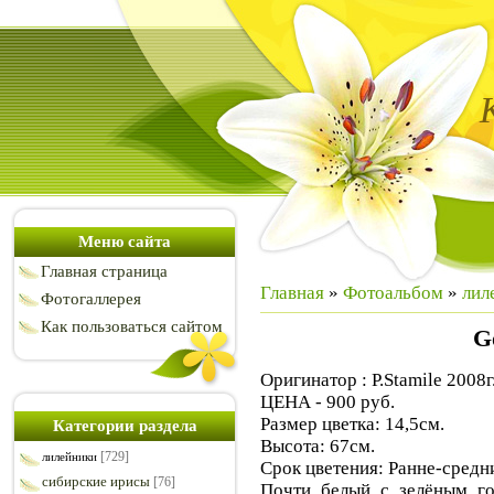
Меню сайта
Главная страница
Главная
»
Фотоальбом
»
лил
Фотогаллерея
Как пользоваться сайтом
G
Оригинатор : P.Stamile 2008г
ЦЕНА - 900 руб.
Размер цветка: 14,5см.
Категории раздела
Высота: 67см.
[729]
лилейники
Срок цветения: Ранне-средн
сибирские ирисы
[76]
Почти белый с зелёным г