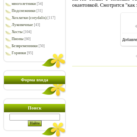
многолетники
[54]
окантовкой. Смотрится "как 
Подснежники
[31]
Хохлатки (corydalis)
[117]
Луковичные
[43]
Хосты
[104]
Пионы
[60]
Добавл
Безвременники
[50]
Горянки
[95]
Форма входа
Поиск