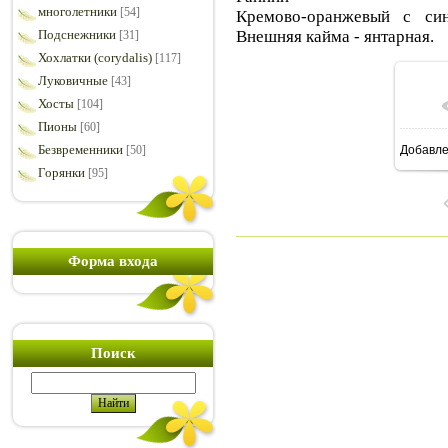
многолетники
[54]
Кремово-оранжевый с син
Внешняя кайма - янтарная.
Подснежники
[31]
Хохлатки (corydalis)
[117]
Луковичные
[43]
Хосты
[104]
Пионы
[60]
Безвременники
[50]
Добавл
8
Горянки
[95]
Форма входа
Поиск