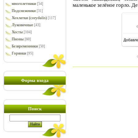
многолетники
[54]
маленькое зелёное горло. Де
Подснежники
[31]
Хохлатки (corydalis)
[117]
Луковичные
[43]
Хосты
[104]
Пионы
[60]
Добавл
8
Безвременники
[50]
Горянки
[95]
Форма входа
Поиск