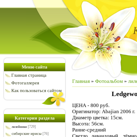
Меню сайта
Главная страница
Главная
»
Фотоальбом
»
лил
Фотогаллерея
Как пользоваться сайтом
Ledgewoo
ЦЕНА - 800 руб.
Оригинатор: Abajian 2006 г.
Диаметр цветка: 15см.
Категории раздела
Высота: 56см.
[729]
лилейники
Ранне-средний
сибирские ирисы
[76]
Светло лавандовый, тёмно