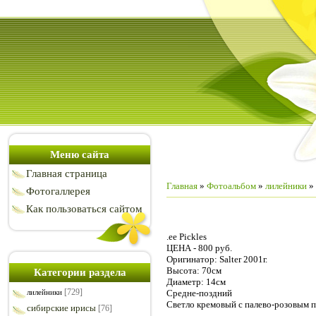
Меню сайта
Главная страница
Главная
»
Фотоальбом
»
лилейники
» 
Фотогаллерея
Как пользоваться сайтом
.ee Pickles
ЦЕНА - 800 руб.
Оригинатор: Salter 2001г.
Высота: 70см
Категории раздела
Диаметр: 14см
[729]
Средне-поздний
лилейники
Светло кремовый с палево-розовым п
сибирские ирисы
[76]