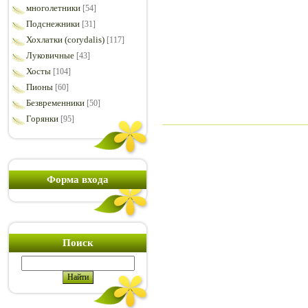
многолетники
[54]
Подснежники
[31]
Хохлатки (corydalis)
[117]
Луковичные
[43]
Хосты
[104]
Пионы
[60]
Безвременники
[50]
Горянки
[95]
Форма входа
Поиск