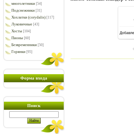
многолетники
[54]
Подснежники
[31]
Хохлатки (corydalis)
[117]
Луковичные
[43]
Хосты
[104]
Добавл
7
Пионы
[60]
Безвременники
[50]
Горянки
[95]
Форма входа
Поиск