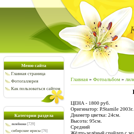
Меню сайта
Главная страница
Главная
»
Фотоальбом
»
лил
Фотогаллерея
Как пользоваться сайтом
ЦЕНА - 1800 руб.
Оригинатор: P.Stamile 2003г.
Диаметр цветка: 24см.
Категории раздела
Высота: 95см.
[729]
лилейники
Средний
сибирские ирисы
[76]
Жёлто-зелёный спайдер с з