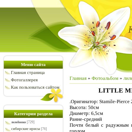
Меню сайта
Главная страница
Главная
»
Фотоальбом
»
лил
Фотогаллерея
Как пользоваться сайтом
LITTLE M
.Оригинатор: Stamile-Pierce 
Высота: 50см
Диаметр: 6,5см
Категории раздела
Ранне-средний
[729]
лилейники
Почти белый с радужным к
сибирские ирисы
[76]
горлом.