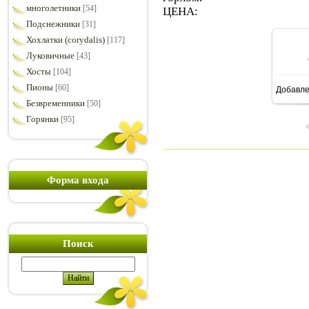
многолетники
[54]
ЦЕНА:
Подснежники
[31]
Хохлатки (corydalis)
[117]
Луковичные
[43]
Хосты
[104]
Пионы
[60]
Добавл
8
Безвременники
[50]
Горянки
[95]
Форма входа
Поиск